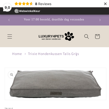
Meteen
×
8
Reviews
naar de
9,0
content
Voor 17:00 besteld, dezelfde dag verzonden
Winkelwagen
Home
Trixie Hondenkussen Talis Grijs
Ga direct naar
productinformatie
Media
1
openen
TRIXIE