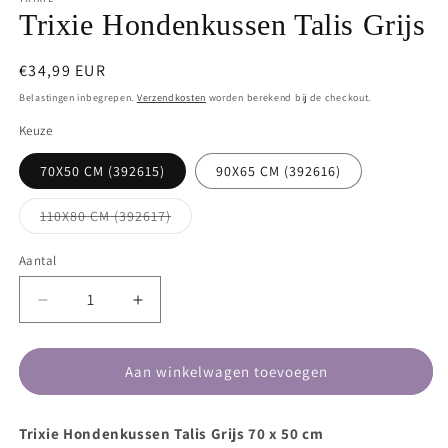
in
Trixie Hondenkussen Talis Grijs
modaal
Normale
€34,99 EUR
prijs
Belastingen inbegrepen.
Verzendkosten
worden berekend bij de checkout.
Keuze
70X50 CM (392615)
90X65 CM (392616)
Variant
110X80 CM (392617)
uitverkocht
of
niet
Aantal
beschikbaar
Aantal
Aantal
verlagen
verhogen
voor
voor
Trixie
Trixie
Aan winkelwagen toevoegen
Hondenkussen
Hondenkussen
Talis
Talis
Trixie Hondenkussen Talis Grijs 70 x 50 cm
Grijs
Grijs